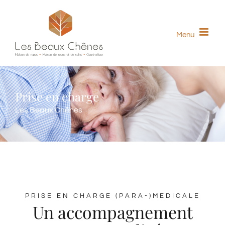
Skip
to
Menu
content
Prise en charge
Les Beaux Chênes
PRISE EN CHARGE (PARA-)MEDICALE
Un accompagnement