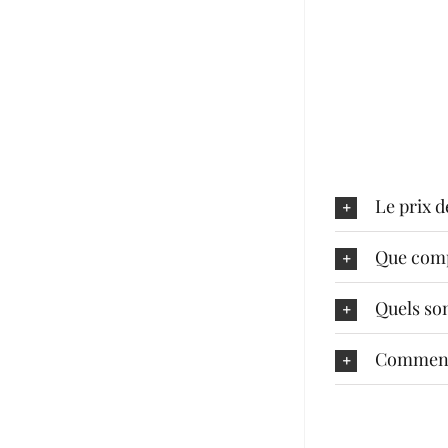
Le prix d
Que comp
Quels son
Comment l