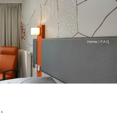
Home
|
F.A.Q
es