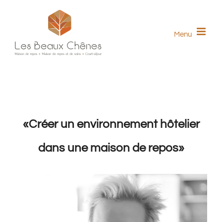
Skip
to
Menu
content
«Créer un environnement hôtelier
dans une maison de repos»
View
Larger
Image