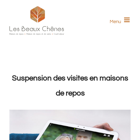
Skip
to
Menu
content
Suspension des visites en maisons
de repos
View
Larger
Image